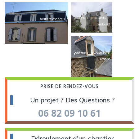
goutiere-zinc-couverture-
goutiere-cheneau
ardoise2
goutiere-zinc-couverture-
ardoise
PRISE DE RENDEZ-VOUS
Un projet ? Des Questions ?
06 82 09 10 61
Déroulement d'un chantier