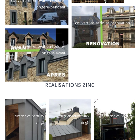
couverture-renovation-toiture-
longere-pendant
couverture-ardoise-renovation2
couverture-renovation-toiture-
longere-avant
REALISATIONS ZINC
creation-couverture-
creation-couverture-
creation-couverture-
zing2
zing5
zing6