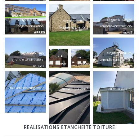
zinguerie-toiture-
zinguerie-toiture-
zinguerie-toiture-
longere-renovation
arrondie-construction-
longere-renovation2
neuve2
zinguerie-toiture-
zinguerie-toiture-
arrondie-construction-
arrondie-construction-
maison-
maison-
neuve3
neuve
creation-
zing-
zing-
celec56
celec56
toit-veranda-zing-avant
toit-veranda-zinc2
toit-veranda-zing
REALISATIONS ETANCHEITE TOITURE